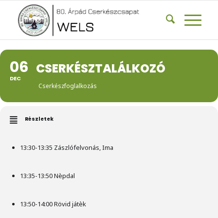
06
CSERKÉSZTALÁLKOZÓ
DEC
Cserkészfoglalkozás
Részletek
13:30-13:35 Zászlófelvonás, Ima
13:35-13:50 Nèpdal
13:50-14:00 Rövid játèk