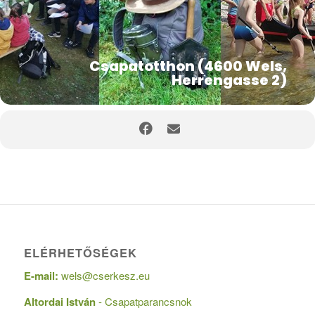
Csapatotthon (4600 Wels,
Herrengasse 2)
ELÉRHETŐSÉGEK
E-mail:
wels@cserkesz.eu
Altordai István
- Csapatparancsnok